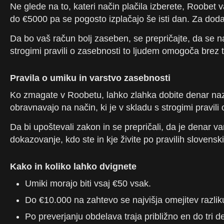
Ne glede na to, kateri način plačila izberete, Roobet v
do €5000 pa se pogosto izplačajo še isti dan. Za dodat
Da bo vaš račun bolj zaseben, se prepričajte, da se n
strogimi pravili o zasebnosti to ljudem omogoča brez 
Pravila o umiku in varstvo zasebnosti
Ko zmagate v Roobetu, lahko zlahka dobite denar naza
obravnavajo na način, ki je v skladu s strogimi pravil
Da bi upoštevali zakon in se prepričali, da je denar 
dokazovanje, kdo ste in kje živite po pravilih slovenski,
Kako in koliko lahko dvignete
Umiki morajo biti vsaj €50 vsak.
Do €10.000 na zahtevo se najvišja omejitev razliku
Po preverjanju obdelava traja približno en do tri d