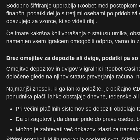
Sodobno šifriranje uporablja Roobet med postopkom d
finančni podatki delijo s tretjimi osebami po pridobitv
opazujejo za vzorce, ki so videti ribji.
Če imate kakršna koli vprašanja o statusu umika, obs
namenjen vsem igralcem omogočiti odprto, varno in z
Brez omejitev za depozite ali dvige, podatki pa so 
Omejitve depozitov in dvigov v igralnici Roobet Casino 
določene glede na njihov status preverjanja računa, nač
Najmanjši znesek, ki ga lahko položite, je običajno €
ponudnika plačil lahko obstajajo dnevne, tedenske al
Pri večini plačilnih sistemov se depoziti obdelajo t
Da bi zagotovili, da denar pride do prave osebe, 
Možno je zahtevati več dokazov, zlasti za transak
Šifrirni protokoli, ki jih uporablja poslovni svet, ščit