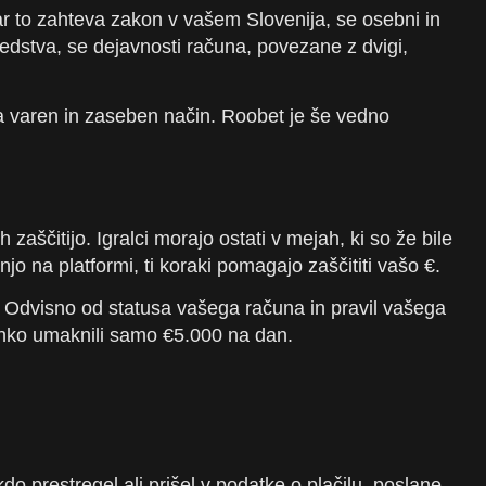
r to zahteva zakon v vašem Slovenija, se osebni in
sredstva, se dejavnosti računa, povezane z dvigi,
na varen in zaseben način. Roobet je še vedno
zaščitijo. Igralci morajo ostati v mejah, ki so že bile
jo na platformi, ti koraki pomagajo zaščititi vašo €.
0. Odvisno od statusa vašega računa in pravil vašega
ahko umaknili samo €5.000 na dan.
kdo prestregel ali prišel v podatke o plačilu, poslane