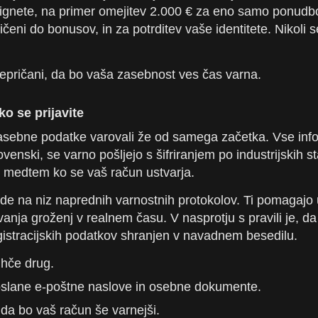
vignete, na primer omejitev 2.000 € za eno samo ponudbo 
eni do bonusov, in za potrditev vaše identitete. Nikoli s
epričani, da bo vaša zasebnost ves čas varna.
o se prijavite
zasebne podatke varovali že od samega začetka. Vse infor
ovenski, se varno pošljejo s šifriranjem po industrijskih s
v, medtem ko se vaš račun ustvarja.
ede na niz naprednih varnostnih protokolov. Ti pomagajo 
ja groženj v realnem času. V nasprotju s pravili je, da 
registracijskih podatkov shranjen v navadnem besedilu.
ihče drug.
 poslane e-poštne naslove in osebne dokumente.
 da bo vaš račun še varnejši.