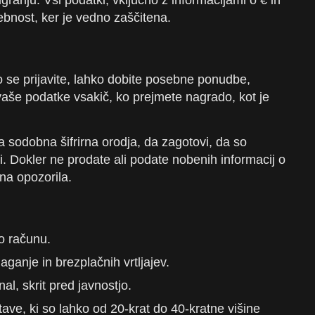
nju. Vsi podatki, vključno z informacijami o € in
sebnost, ker je vedno zaščitena.
 se prijavite, lahko dobite posebne ponudbe,
 vaše podatke vsakič, ko prejmete nagrado, kot je
 sodobna šifrirna orodja, da zagotovi, da so
i. Dokler ne prodate ali podate nobenih informacij o
na opozorila.
 o računu.
anje in brezplačnih vrtljajev.
l, skrit pred javnostjo.
ave, ki so lahko od 20-krat do 40-kratne višine