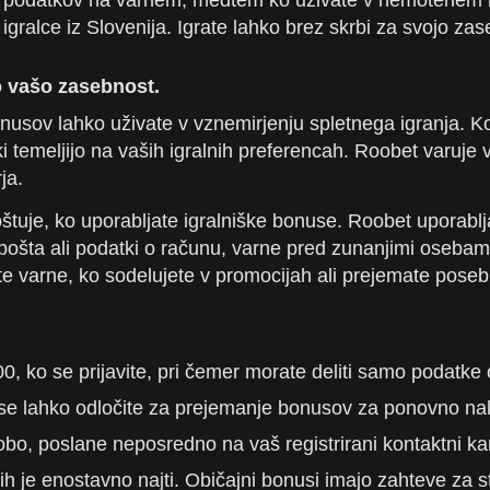
podatkov na varnem, medtem ko uživate v nemotenem igra
igralce iz Slovenija. Igrate lahko brez skrbi za svojo za
o vašo zasebnost.
sov lahko uživate v vznemirjenju spletnega igranja. Ko
i temeljijo na vaših igralnih preferencah. Roobet varuje
ja.
tuje, ko uporabljate igralniške bonuse. Roobet uporablja
 e-pošta ali podatki o računu, varne pred zunanjimi osebam
te varne, ko sodelujete v promocijah ali prejemate poseb
0, ko se prijavite, pri čemer morate deliti samo podatke
 lahko odločite za prejemanje bonusov za ponovno nalag
bo, poslane neposredno na vaš registrirani kontaktni kana
h je enostavno najti. Običajni bonusi imajo zahteve za st