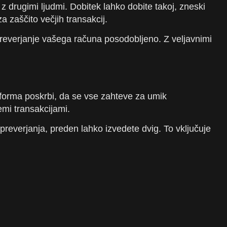
 z drugimi ljudmi. Dobitek lahko dobite takoj, zneski
a zaščito večjih transakcij.
 preverjanje vašega računa posodobljeno. Z veljavnimi
tforma poskrbi, da se vse zahteve za umik
emi transakcijami.
preverjanja, preden lahko izvedete dvig. To vključuje