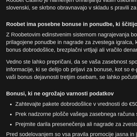
Roobet Casino je namenjen ohranjanju vaših osebnih 
slovenski, se skrbno obravnavajo v skladu s pravili za 
Roobet ima posebne bonuse in ponudbe, ki ščitij
Z Roobetovim edinstvenim sistemom nagrajevanja bonu
prilagojene ponudbe in nagrade za zvestega igralca, k
bonus dobrodošlice, brezplačni vrtljaji ali vračilo denar
Vedno ste lahko prepričani, da se vaša zasebnost spoš
informacije, ki se delijo ob prijavi za bonuse, kot so
vaši bonus dejavnosti tretjim osebam, se lahko počuti
Bonusi, ki ne ogrožajo varnosti podatkov
Zahtevajte pakete dobrodošlice v vrednosti do €50
Prek nadzorne plošče vašega zasebnega računa se
Prejmite darila presenečenja ali nagrade za zvesto
Pred sodelovanjem so vsa pravila promocije jasna in ji