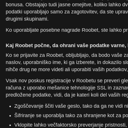
bonusa. Obstajajo tudi jasne omejitve, koliko lahko d
podatki uporabljajo samo za zagotovitev, da ste upravič
drugimi skupinami.
Ko uporabljate posebne nagrade Roobet, ste lahko pr
Kaj Roobet počne, da ohrani vaše podatke varne, k
Ko se prijavite za Roobet, obljubljajo, da bodo vaše 
naslov, uporabniško ime, ki ga izberete, in dokazilo sl
nihče drug ne more videti ali uporabiti vaših podatko
Vsak nov poskus registracije v Roobetu se preveri gl
računa z uporabo mešanice tehnologije SSL in zaznavan
predložene podatke, vidi, da je kateri koli del vaših 
Zgoščevanje ščiti vaše geslo, tako da ga ne vidi n
Šifriranje se uporablja tako za shranjene kot za
Vklopite lahko večfaktorsko preverjanje pristnosti,