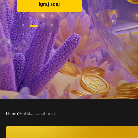
Igraj zdaj
Home
Politika zasebnosti